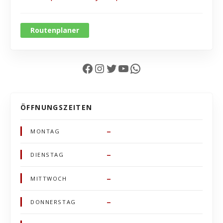
Routenplaner
Facebook
Instagram
Twitter
YouTube
WhatsApp
ÖFFNUNGSZEITEN
–
MONTAG
–
DIENSTAG
–
MITTWOCH
–
DONNERSTAG