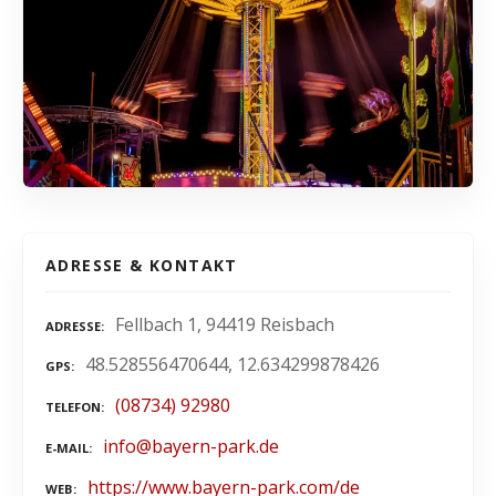
ADRESSE & KONTAKT
Fellbach 1, 94419 Reisbach
ADRESSE
48.528556470644, 12.634299878426
GPS
(08734) 92980
TELEFON
info@bayern-park.de
E-MAIL
https://www.bayern-park.com/de
WEB