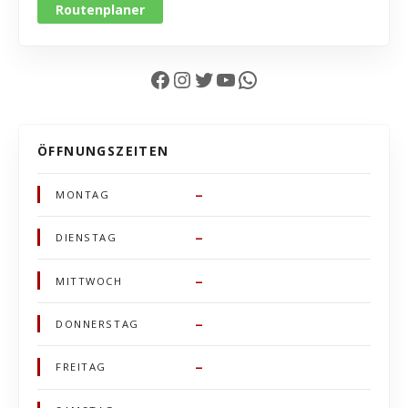
Routenplaner
Facebook
Instagram
Twitter
YouTube
WhatsApp
ÖFFNUNGSZEITEN
–
MONTAG
–
DIENSTAG
–
MITTWOCH
–
DONNERSTAG
–
FREITAG