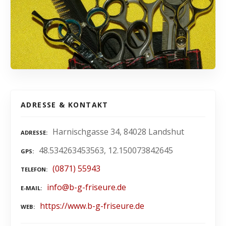
ADRESSE & KONTAKT
Harnischgasse 34, 84028 Landshut
ADRESSE
48.534263453563, 12.150073842645
GPS
(0871) 55943
TELEFON
info@b-g-friseure.de
E-MAIL
https://www.b-g-friseure.de
WEB