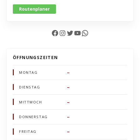
Routenplaner
Facebook
Instagram
Twitter
YouTube
WhatsApp
ÖFFNUNGSZEITEN
–
MONTAG
–
DIENSTAG
–
MITTWOCH
–
DONNERSTAG
–
FREITAG