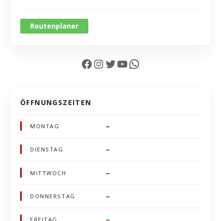
Routenplaner
Facebook
Instagram
Twitter
YouTube
WhatsApp
ÖFFNUNGSZEITEN
–
MONTAG
–
DIENSTAG
–
MITTWOCH
–
DONNERSTAG
–
FREITAG