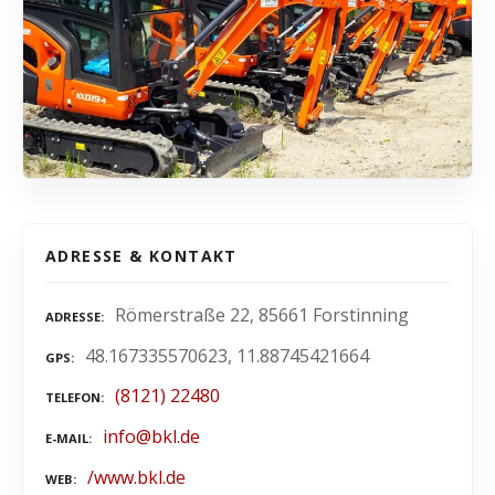
ADRESSE & KONTAKT
Römerstraße 22, 85661 Forstinning
ADRESSE
48.167335570623, 11.88745421664
GPS
(8121) 22480
TELEFON
info@bkl.de
E-MAIL
/www.bkl.de
WEB