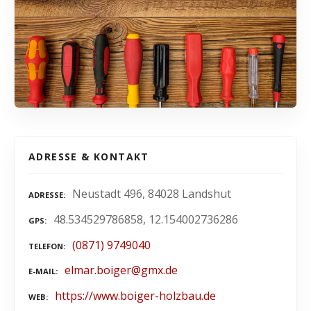
ADRESSE & KONTAKT
Neustadt 496, 84028 Landshut
ADRESSE
48.534529786858, 12.154002736286
GPS
(0871) 9749040
TELEFON
elmar.boiger@gmx.de
E-MAIL
https://www.boiger-holzbau.de
WEB