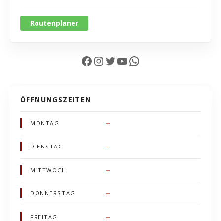
Routenplaner
Facebook
Instagram
Twitter
YouTube
WhatsApp
ÖFFNUNGSZEITEN
–
MONTAG
–
DIENSTAG
–
MITTWOCH
–
DONNERSTAG
–
FREITAG