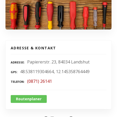
ADRESSE & KONTAKT
Papiererstr. 23, 84034 Landshut
ADRESSE
48.538119304664, 12.145358764449
GPS
(0871) 26141
TELEFON
Routenplaner