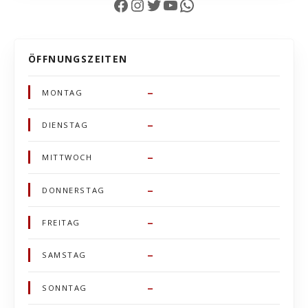
Facebook
Instagram
Twitter
YouTube
WhatsApp
ÖFFNUNGSZEITEN
–
MONTAG
–
DIENSTAG
–
MITTWOCH
–
DONNERSTAG
–
FREITAG
–
SAMSTAG
–
SONNTAG