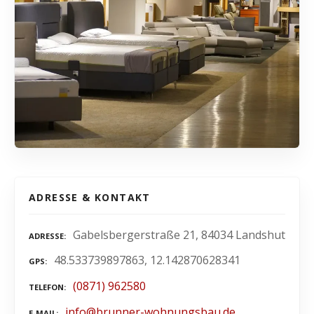
ADRESSE & KONTAKT
Gabelsbergerstraße 21, 84034 Landshut
ADRESSE
48.533739897863, 12.142870628341
GPS
(0871) 962580
TELEFON
info@brunner-wohnungsbau.de
E-MAIL