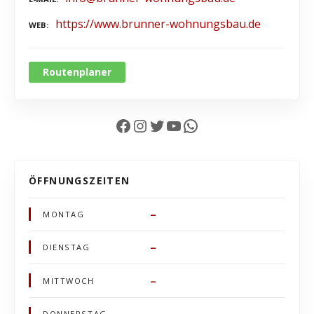
https://www.brunner-wohnungsbau.de
WEB
Routenplaner
Facebook
Instagram
Twitter
YouTube
WhatsApp
ÖFFNUNGSZEITEN
–
MONTAG
–
DIENSTAG
–
MITTWOCH
–
DONNERSTAG