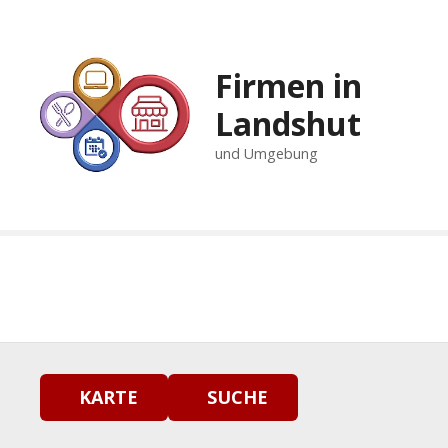
Z
u
m
Firmen in
I
n
Landshut
h
und Umgebung
a
l
t
s
p
r
i
n
g
e
n
KARTE
SUCHE