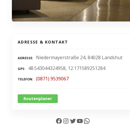
ADRESSE & KONTAKT
Niedermayerstraße 24, 84028 Landshut
ADRESSE
48.543044324958, 12.171589251284
GPS
(0871) 9539067
TELEFON
Routenplaner
Facebook
Instagram
Twitter
YouTube
WhatsApp