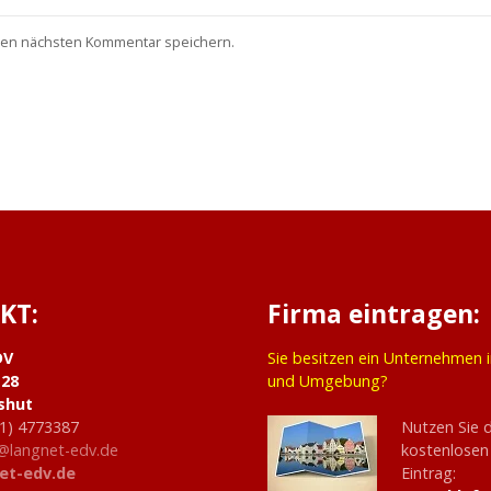
nen nächsten Kommentar speichern.
KT:
Firma eintragen:
DV
Sie besitzen ein Unternehmen 
 28
und Umgebung?
shut
1) 4773387
Nutzen Sie 
@langnet-edv.de
kostenlosen
et-edv.de
Eintrag: