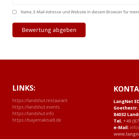
Name, E-Mail-Adresse und Website in diesem Browser für mei
LINKS:
KONTA
https://landshut.restaurant
LangNet E
https://landshut.events
Goethestr.
https://landshut.info
84032 Land
https://bayernaktuell.de
Tel.
+49 (87
e-Mail:
info
www.langn