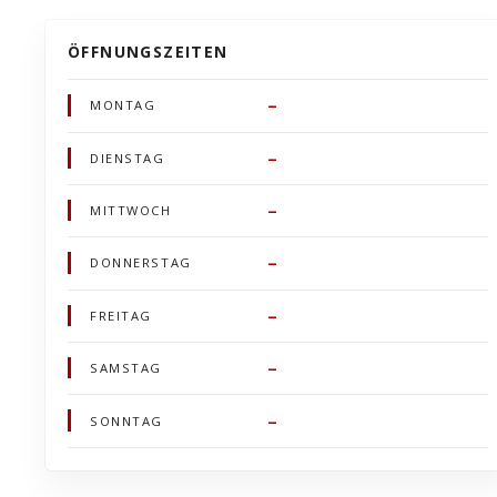
ÖFFNUNGSZEITEN
–
MONTAG
–
DIENSTAG
–
MITTWOCH
–
DONNERSTAG
–
FREITAG
–
SAMSTAG
–
SONNTAG