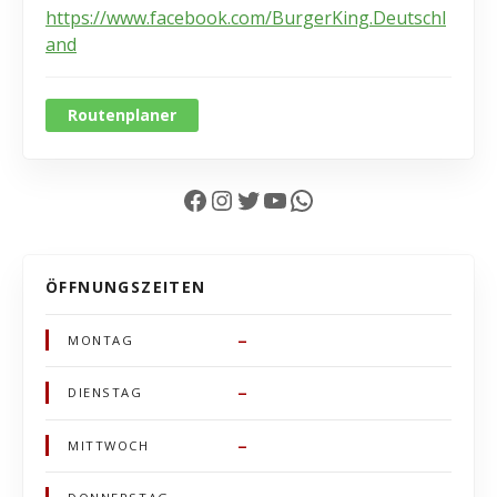
https://www.facebook.com/BurgerKing.Deutschl
and
Routenplaner
Facebook
Instagram
Twitter
YouTube
WhatsApp
ÖFFNUNGSZEITEN
–
MONTAG
–
DIENSTAG
–
MITTWOCH