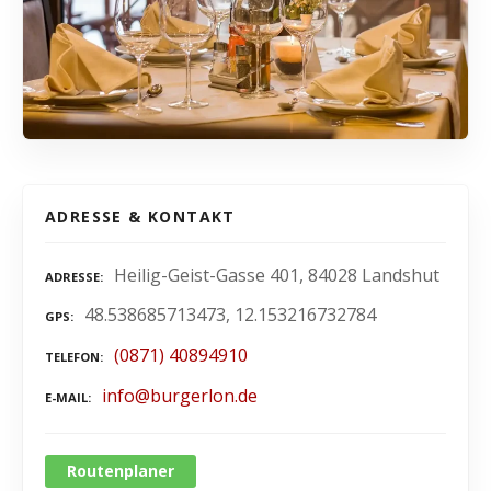
ADRESSE & KONTAKT
Heilig-Geist-Gasse 401, 84028 Landshut
ADRESSE
48.538685713473, 12.153216732784
GPS
(0871) 40894910
TELEFON
info@burgerlon.de
E-MAIL
Routenplaner