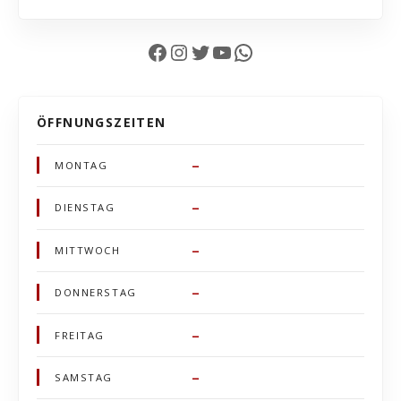
Facebook
Instagram
Twitter
YouTube
WhatsApp
ÖFFNUNGSZEITEN
–
MONTAG
–
DIENSTAG
–
MITTWOCH
–
DONNERSTAG
–
FREITAG
–
SAMSTAG