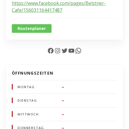
https://www.facebook.com/pages/Belstner-
Cafe/156031164417487
Routenplaner
Facebook
Instagram
Twitter
YouTube
WhatsApp
ÖFFNUNGSZEITEN
–
MONTAG
–
DIENSTAG
–
MITTWOCH
–
DONNERSTAG