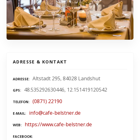
ADRESSE & KONTAKT
Altstadt 295, 84028 Landshut
ADRESSE
48.535292630446, 12.151419120542
GPS
(0871) 22190
TELEFON
info@cafe-belstner.de
E-MAIL
https://www.cafe-belstner.de
WEB
FACEBOOK