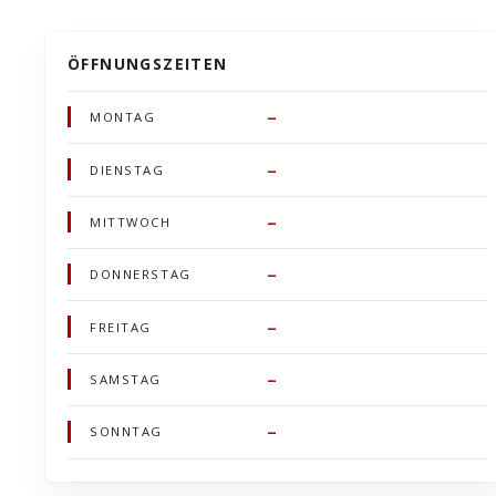
ÖFFNUNGSZEITEN
–
MONTAG
–
DIENSTAG
–
MITTWOCH
–
DONNERSTAG
–
FREITAG
–
SAMSTAG
–
SONNTAG