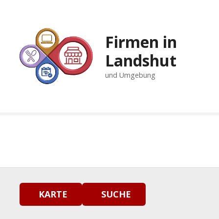
Z
u
m
Firmen in
I
n
Landshut
h
und Umgebung
a
l
t
s
p
r
i
n
g
e
n
KARTE
SUCHE