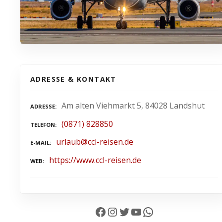
ADRESSE & KONTAKT
Am alten Viehmarkt 5, 84028 Landshut
ADRESSE
(0871) 828850
TELEFON
urlaub@ccl-reisen.de
E-MAIL
https://www.ccl-reisen.de
WEB
Facebook
Instagram
Twitter
YouTube
WhatsApp