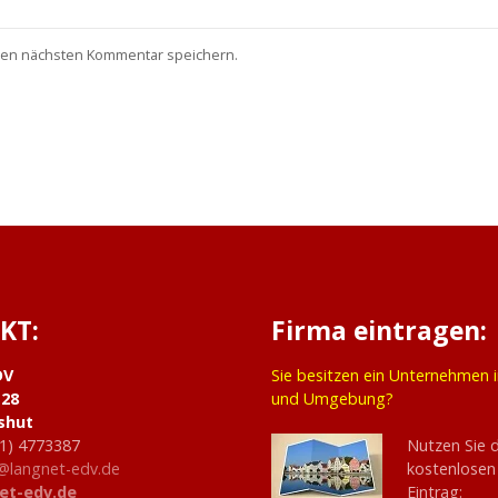
nen nächsten Kommentar speichern.
KT:
Firma eintragen:
DV
Sie besitzen ein Unternehmen 
 28
und Umgebung?
shut
1) 4773387
Nutzen Sie 
@langnet-edv.de
kostenlosen
et-edv.de
Eintrag: