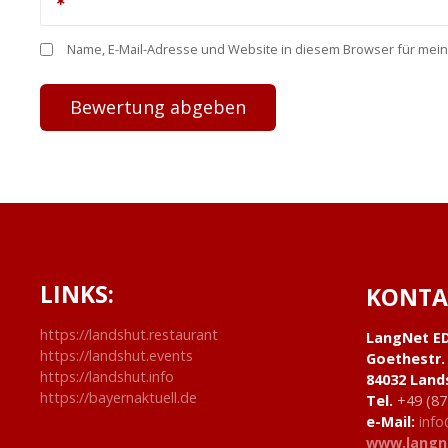
Name, E-Mail-Adresse und Website in diesem Browser für mei
LINKS:
KONTA
https://landshut.restaurant
LangNet E
https://landshut.events
Goethestr.
https://landshut.info
84032 Land
https://bayernaktuell.de
Tel.
+49 (87
e-Mail:
info
www.langn