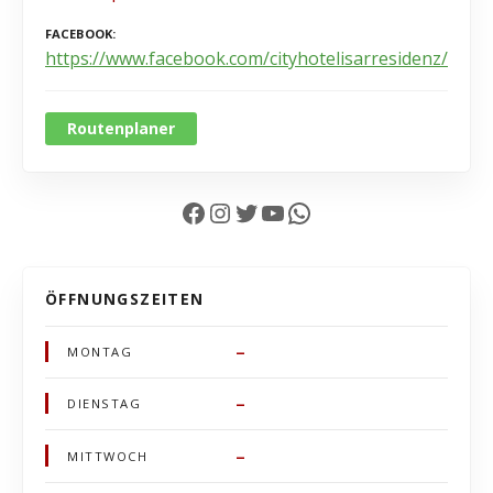
FACEBOOK
https://www.facebook.com/cityhotelisarresidenz/
Routenplaner
Facebook
Instagram
Twitter
YouTube
WhatsApp
ÖFFNUNGSZEITEN
–
MONTAG
–
DIENSTAG
–
MITTWOCH