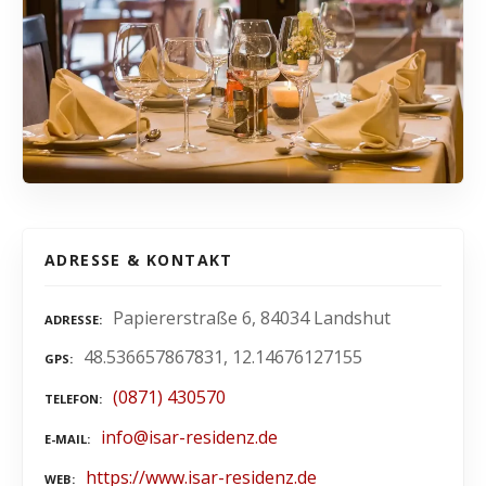
ADRESSE & KONTAKT
Papiererstraße 6, 84034 Landshut
ADRESSE
48.536657867831, 12.14676127155
GPS
(0871) 430570
TELEFON
info@isar-residenz.de
E-MAIL
https://www.isar-residenz.de
WEB