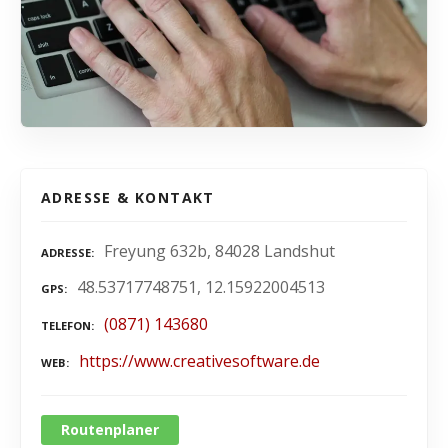
ADRESSE & KONTAKT
Freyung 632b, 84028 Landshut
ADRESSE
48.53717748751, 12.15922004513
GPS
(0871) 143680
TELEFON
https://www.creativesoftware.de
WEB
Routenplaner