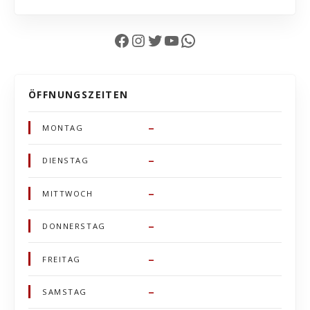
Facebook
Instagram
Twitter
YouTube
WhatsApp
ÖFFNUNGSZEITEN
–
MONTAG
–
DIENSTAG
–
MITTWOCH
–
DONNERSTAG
–
FREITAG
–
SAMSTAG