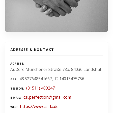
ADRESSE & KONTAKT
ADRESSE
Äußere Münchener Straße 78a, 84036 Landshut
48.527648541667, 12.14013475756
GPS
(01511) 4992471
TELEFON
csi.perfection@gmail.com
E-MAIL
https://www.csi-la.de
WEB