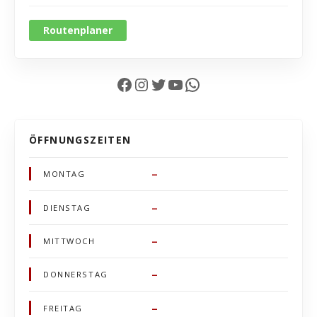
Routenplaner
Facebook
Instagram
Twitter
YouTube
WhatsApp
ÖFFNUNGSZEITEN
–
MONTAG
–
DIENSTAG
–
MITTWOCH
–
DONNERSTAG
–
FREITAG