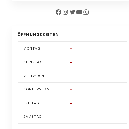
Facebook
Instagram
Twitter
YouTube
WhatsApp
ÖFFNUNGSZEITEN
–
MONTAG
–
DIENSTAG
–
MITTWOCH
–
DONNERSTAG
–
FREITAG
–
SAMSTAG