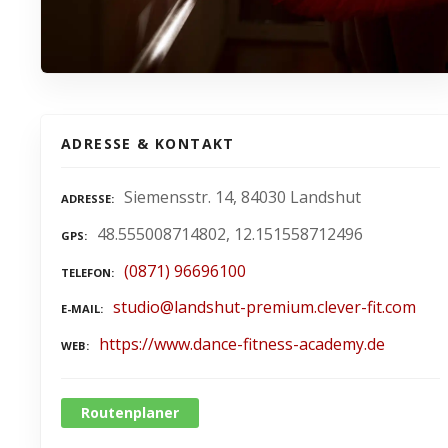
ADRESSE & KONTAKT
Siemensstr. 14, 84030 Landshut
ADRESSE
48.555008714802, 12.151558712496
GPS
(0871) 96696100
TELEFON
studio@landshut-premium.clever-fit.com
E-MAIL
https://www.dance-fitness-academy.de
WEB
Routenplaner