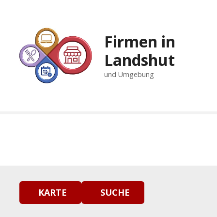
Z
u
m
Firmen in
I
n
Landshut
h
und Umgebung
a
l
t
s
p
r
i
n
g
e
n
KARTE
SUCHE