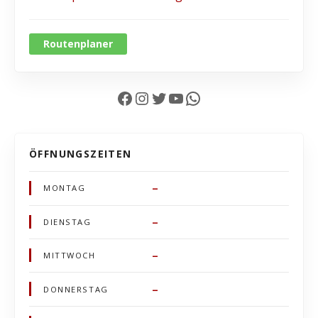
Routenplaner
Facebook
Instagram
Twitter
YouTube
WhatsApp
ÖFFNUNGSZEITEN
–
MONTAG
–
DIENSTAG
–
MITTWOCH
–
DONNERSTAG