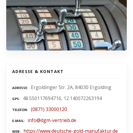
ADRESSE & KONTAKT
Ergoldinger Str. 2A, 84030 Ergolding
ADRESSE
48.550117694716, 12.140072263194
GPS
(0871) 33000120
TELEFON
info@dgm-vertrieb.de
E-MAIL
https://www.deutsche-gold-manufaktur.de
WEB