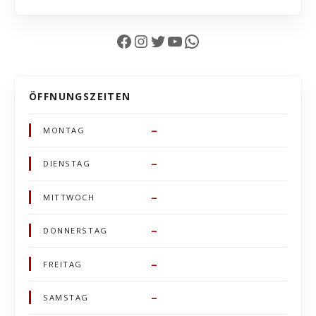
Facebook
Instagram
Twitter
YouTube
WhatsApp
ÖFFNUNGSZEITEN
–
MONTAG
–
DIENSTAG
–
MITTWOCH
–
DONNERSTAG
–
FREITAG
–
SAMSTAG