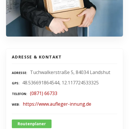
ADRESSE & KONTAKT
Tuchwalkerstraße 5, 84034 Landshut
ADRESSE
48.536691864544, 12.117724533325
GPS
(0871) 66733
TELEFON
https://www.aufleger-innung.de
WEB
Routenplaner