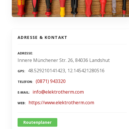
ADRESSE & KONTAKT
ADRESSE
Innere Münchener Str. 26, 84036 Landshut
48.529210141423, 12.145421280516
GPS
(0871) 943320
TELEFON
info@elektrotherm.com
E-MAIL
https://www.elektrotherm.com
WEB
Routenplaner