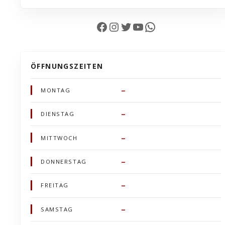
Facebook
Instagram
Twitter
YouTube
WhatsApp
ÖFFNUNGSZEITEN
–
MONTAG
–
DIENSTAG
–
MITTWOCH
–
DONNERSTAG
–
FREITAG
–
SAMSTAG