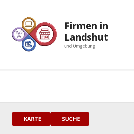
Z
u
m
Firmen in
I
n
Landshut
h
und Umgebung
a
l
t
s
p
r
i
n
g
e
n
KARTE
SUCHE