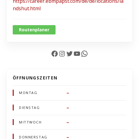
https://career.ebmpapst.com/de/de/locations/la
ndshut.html
Routenplaner
Facebook
Instagram
Twitter
YouTube
WhatsApp
ÖFFNUNGSZEITEN
–
MONTAG
–
DIENSTAG
–
MITTWOCH
–
DONNERSTAG