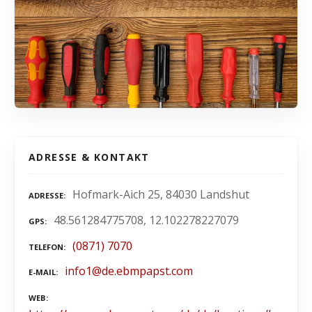
ADRESSE & KONTAKT
Hofmark-Aich 25, 84030 Landshut
ADRESSE
48.561284775708, 12.102278227079
GPS
(0871) 7070
TELEFON
info1@de.ebmpapst.com
E-MAIL
WEB