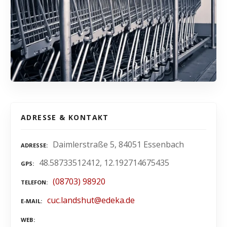
ADRESSE & KONTAKT
Daimlerstraße 5, 84051 Essenbach
ADRESSE
48.58733512412, 12.192714675435
GPS
(08703) 98920
TELEFON
cuc.landshut@edeka.de
E-MAIL
WEB