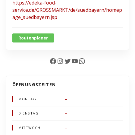
https://edeka-food-
service.de/GROSSMARKT/de/suedbayern/homep
age_suedbayern.jsp
Routenplaner
Facebook
Instagram
Twitter
YouTube
WhatsApp
ÖFFNUNGSZEITEN
–
MONTAG
–
DIENSTAG
–
MITTWOCH