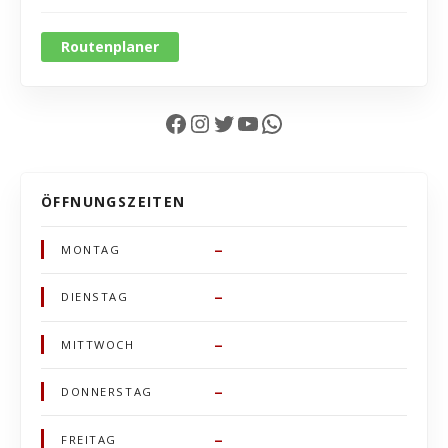
Routenplaner
Facebook
Instagram
Twitter
YouTube
WhatsApp
ÖFFNUNGSZEITEN
–
MONTAG
–
DIENSTAG
–
MITTWOCH
–
DONNERSTAG
–
FREITAG