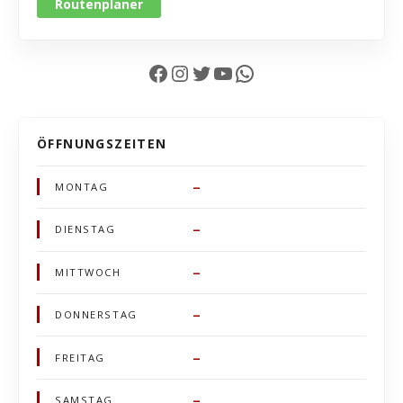
Routenplaner
Facebook
Instagram
Twitter
YouTube
WhatsApp
ÖFFNUNGSZEITEN
–
MONTAG
–
DIENSTAG
–
MITTWOCH
–
DONNERSTAG
–
FREITAG
–
SAMSTAG