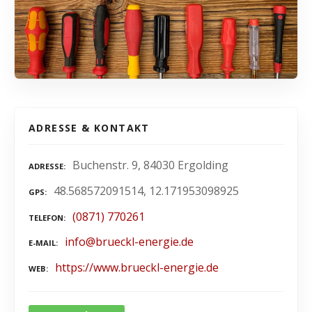
ADRESSE & KONTAKT
Buchenstr. 9, 84030 Ergolding
ADRESSE
48.568572091514, 12.171953098925
GPS
(0871) 770261
TELEFON
info@brueckl-energie.de
E-MAIL
https://www.brueckl-energie.de
WEB