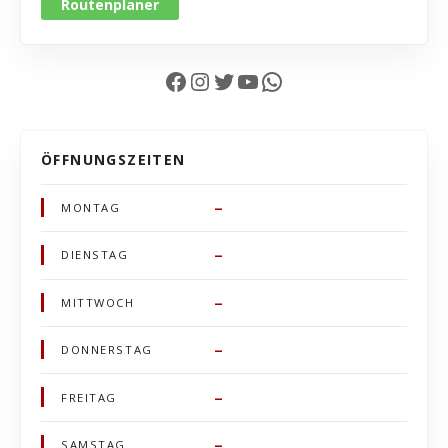
Routenplaner
Facebook
Instagram
Twitter
YouTube
WhatsApp
ÖFFNUNGSZEITEN
–
MONTAG
–
DIENSTAG
–
MITTWOCH
–
DONNERSTAG
–
FREITAG
–
SAMSTAG