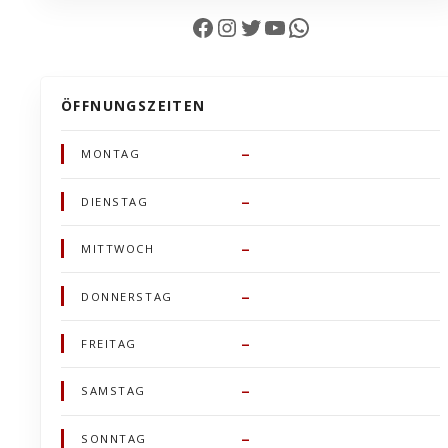
Facebook
Instagram
Twitter
YouTube
WhatsApp
ÖFFNUNGSZEITEN
–
MONTAG
–
DIENSTAG
–
MITTWOCH
–
DONNERSTAG
–
FREITAG
–
SAMSTAG
–
SONNTAG