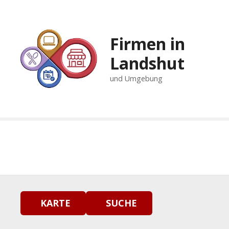
Z
u
m
Firmen in
I
n
Landshut
h
und Umgebung
a
l
t
s
p
r
i
n
g
e
n
KARTE
SUCHE