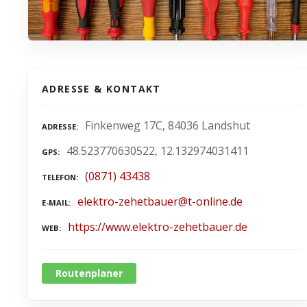
ADRESSE & KONTAKT
Finkenweg 17C, 84036 Landshut
ADRESSE
48.523770630522, 12.132974031411
GPS
(0871) 43438
TELEFON
elektro-zehetbauer@t-online.de
E-MAIL
https://www.elektro-zehetbauer.de
WEB
Routenplaner