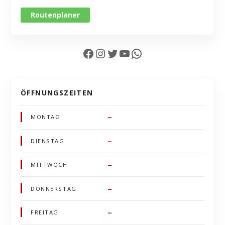
Routenplaner
Facebook
Instagram
Twitter
YouTube
WhatsApp
ÖFFNUNGSZEITEN
–
MONTAG
–
DIENSTAG
–
MITTWOCH
–
DONNERSTAG
–
FREITAG