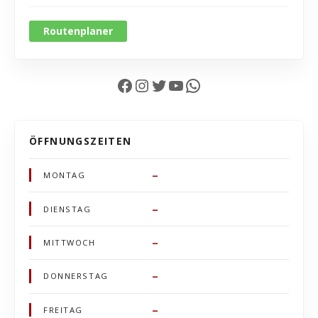
Routenplaner
Facebook
Instagram
Twitter
YouTube
WhatsApp
ÖFFNUNGSZEITEN
–
MONTAG
–
DIENSTAG
–
MITTWOCH
–
DONNERSTAG
–
FREITAG