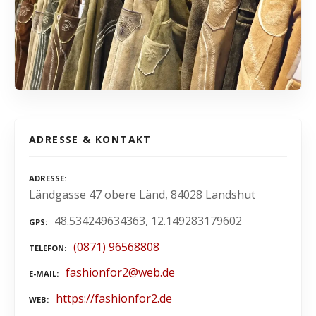
ADRESSE & KONTAKT
ADRESSE
Ländgasse 47 obere Länd, 84028 Landshut
48.534249634363, 12.149283179602
GPS
(0871) 96568808
TELEFON
fashionfor2@web.de
E-MAIL
https://fashionfor2.de
WEB