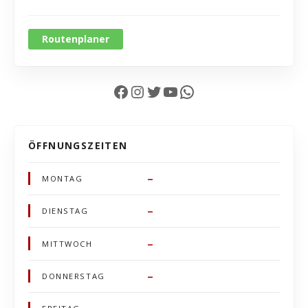
Routenplaner
Facebook
Instagram
Twitter
YouTube
WhatsApp
ÖFFNUNGSZEITEN
–
MONTAG
–
DIENSTAG
–
MITTWOCH
–
DONNERSTAG