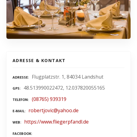
ADRESSE & KONTAKT
Flugplatzstr. 1, 84034 Landshut
ADRESSE
48.513990022472, 12.037820055165
GPS
(08765) 939319
TELEFON
robertjovic@yahoo.de
E-MAIL
https://www.fliegerpfandl.de
WEB
FACEBOOK