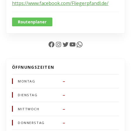
https://www.facebook.com/Fliegerpfandl.de/
Routenplaner
Facebook
Instagram
Twitter
YouTube
WhatsApp
ÖFFNUNGSZEITEN
–
MONTAG
–
DIENSTAG
–
MITTWOCH
–
DONNERSTAG