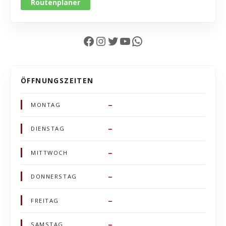
Routenplaner
Facebook
Instagram
Twitter
YouTube
WhatsApp
ÖFFNUNGSZEITEN
–
MONTAG
–
DIENSTAG
–
MITTWOCH
–
DONNERSTAG
–
FREITAG
–
SAMSTAG