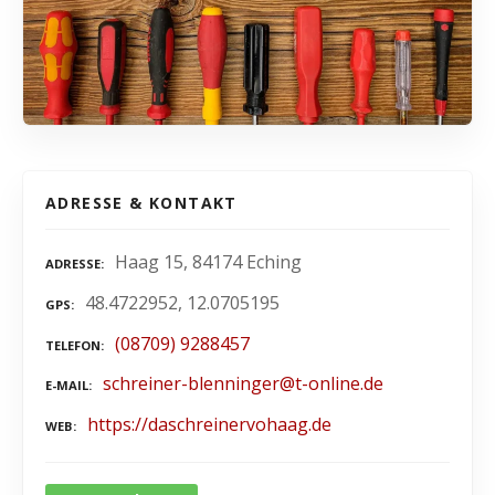
ADRESSE & KONTAKT
Haag 15, 84174 Eching
ADRESSE
48.4722952, 12.0705195
GPS
(08709) 9288457
TELEFON
schreiner-blenninger@t-online.de
E-MAIL
https://daschreinervohaag.de
WEB