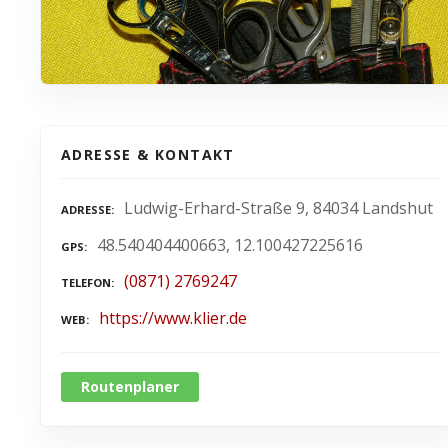
ADRESSE & KONTAKT
Ludwig-Erhard-Straße 9, 84034 Landshut
ADRESSE
48.540404400663, 12.100427225616
GPS
(0871) 2769247
TELEFON
https://www.klier.de
WEB
Routenplaner