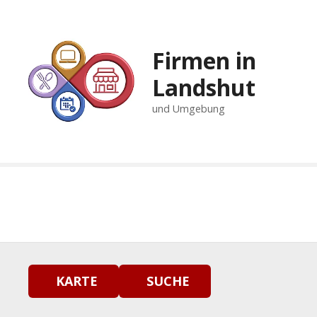
Z
u
m
Firmen in
I
n
Landshut
h
und Umgebung
a
l
t
s
p
r
i
n
g
e
n
KARTE
SUCHE