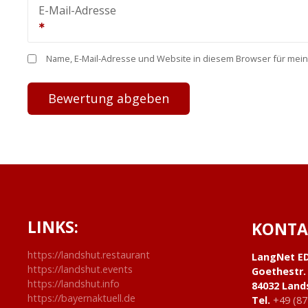
E-Mail-Adresse
Name, E-Mail-Adresse und Website in diesem Browser für mei
LINKS:
KONTA
https://landshut.restaurant
LangNet E
https://landshut.events
Goethestr.
https://landshut.info
84032 Land
https://bayernaktuell.de
Tel.
+49 (87