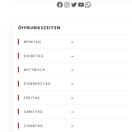
Facebook
Instagram
Twitter
YouTube
WhatsApp
ÖFFNUNGSZEITEN
–
MONTAG
–
DIENSTAG
–
MITTWOCH
–
DONNERSTAG
–
FREITAG
–
SAMSTAG
–
SONNTAG