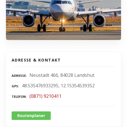
ADRESSE & KONTAKT
Neustadt 466, 84028 Landshut
ADRESSE
48.535476933295, 12.15354539352
GPS
(0871) 9210411
TELEFON
Routenplaner