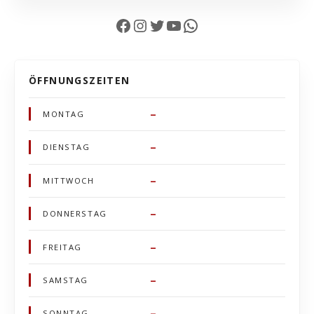
Facebook
Instagram
Twitter
YouTube
WhatsApp
ÖFFNUNGSZEITEN
–
MONTAG
–
DIENSTAG
–
MITTWOCH
–
DONNERSTAG
–
FREITAG
–
SAMSTAG
–
SONNTAG