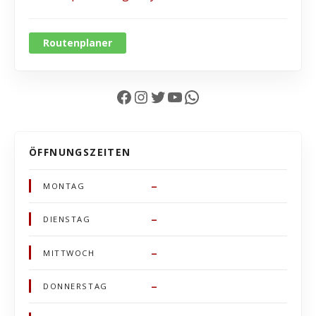
Routenplaner
Facebook
Instagram
Twitter
YouTube
WhatsApp
ÖFFNUNGSZEITEN
–
MONTAG
–
DIENSTAG
–
MITTWOCH
–
DONNERSTAG