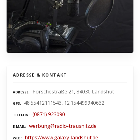
ADRESSE & KONTAKT
Porschestraße 21, 84030 Landshut
ADRESSE
48.55412111543, 12.154499940632
GPS
(0871) 923090
TELEFON
werbung@radio-trausnitz.de
E-MAIL
https://www.galaxy-landshut.de
WEB