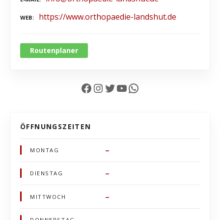
https://www.orthopaedie-landshut.de
WEB
Routenplaner
Facebook
Instagram
Twitter
YouTube
WhatsApp
ÖFFNUNGSZEITEN
–
MONTAG
–
DIENSTAG
–
MITTWOCH
–
DONNERSTAG