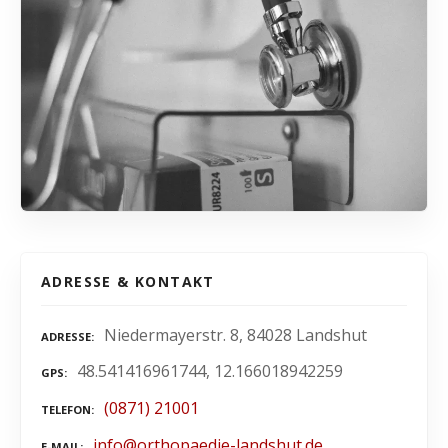
ADRESSE & KONTAKT
Niedermayerstr. 8, 84028 Landshut
ADRESSE
48.541416961744, 12.166018942259
GPS
(0871) 21001
TELEFON
info@orthopaedie-landshut.de
E-MAIL