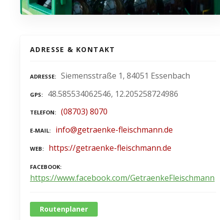
ADRESSE & KONTAKT
Siemensstraße 1, 84051 Essenbach
ADRESSE
48.585534062546, 12.205258724986
GPS
(08703) 8070
TELEFON
info@getraenke-fleischmann.de
E-MAIL
https://getraenke-fleischmann.de
WEB
FACEBOOK
https://www.facebook.com/GetraenkeFleischmann
Routenplaner