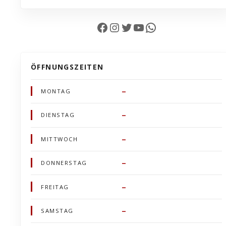
Facebook
Instagram
Twitter
YouTube
WhatsApp
ÖFFNUNGSZEITEN
–
MONTAG
–
DIENSTAG
–
MITTWOCH
–
DONNERSTAG
–
FREITAG
–
SAMSTAG