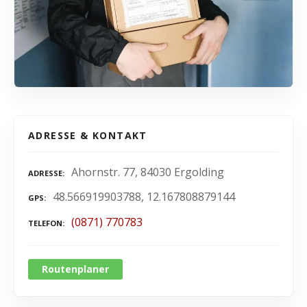
ADRESSE & KONTAKT
Ahornstr. 77, 84030 Ergolding
ADRESSE
48.566919903788, 12.167808879144
GPS
(0871) 770783
TELEFON
Routenplaner