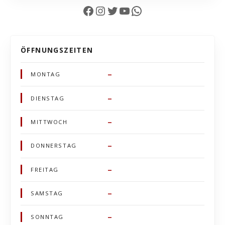
Facebook
Instagram
Twitter
YouTube
WhatsApp
ÖFFNUNGSZEITEN
–
MONTAG
–
DIENSTAG
–
MITTWOCH
–
DONNERSTAG
–
FREITAG
–
SAMSTAG
–
SONNTAG