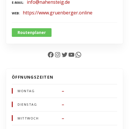
info@nahensteig.de
E-MAIL
https://www.gruenberger.online
WEB
Routenplaner
Facebook
Instagram
Twitter
YouTube
WhatsApp
ÖFFNUNGSZEITEN
–
MONTAG
–
DIENSTAG
–
MITTWOCH