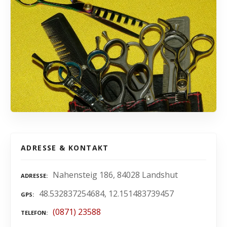
ADRESSE & KONTAKT
Nahensteig 186, 84028 Landshut
ADRESSE
48.532837254684, 12.151483739457
GPS
(0871) 23588
TELEFON