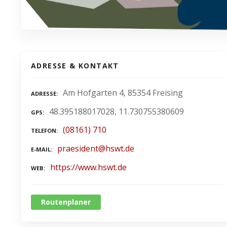
ADRESSE & KONTAKT
Am Hofgarten 4, 85354 Freising
ADRESSE
48.395188017028, 11.730755380609
GPS
(08161) 710
TELEFON
praesident@hswt.de
E-MAIL
https://www.hswt.de
WEB
Routenplaner