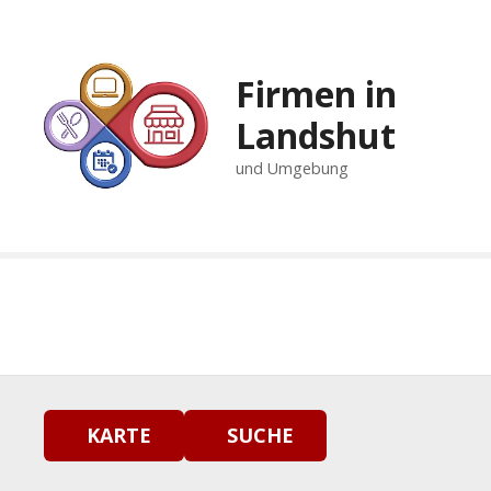
Z
u
m
Firmen in
I
n
Landshut
h
und Umgebung
a
l
t
s
p
r
i
n
g
e
n
KARTE
SUCHE