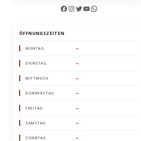
Facebook
Instagram
Twitter
YouTube
WhatsApp
ÖFFNUNGSZEITEN
–
MONTAG
–
DIENSTAG
–
MITTWOCH
–
DONNERSTAG
–
FREITAG
–
SAMSTAG
–
SONNTAG