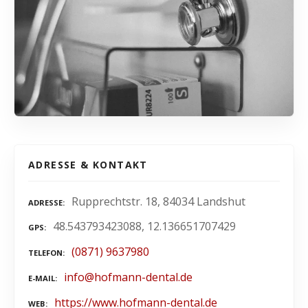
ADRESSE & KONTAKT
Rupprechtstr. 18, 84034 Landshut
ADRESSE
48.543793423088, 12.136651707429
GPS
(0871) 9637980
TELEFON
info@hofmann-dental.de
E-MAIL
https://www.hofmann-dental.de
WEB