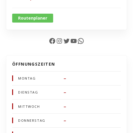
Routenplaner
Facebook
Instagram
Twitter
YouTube
WhatsApp
ÖFFNUNGSZEITEN
–
MONTAG
–
DIENSTAG
–
MITTWOCH
–
DONNERSTAG