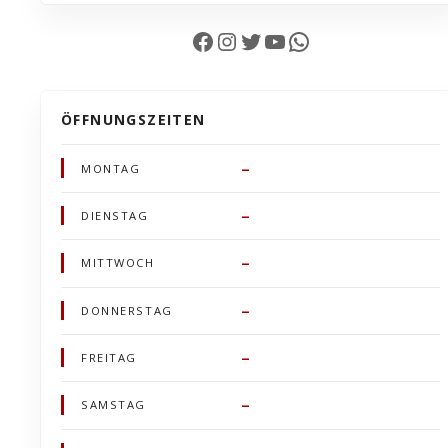
Facebook
Instagram
Twitter
YouTube
WhatsApp
ÖFFNUNGSZEITEN
–
MONTAG
–
DIENSTAG
–
MITTWOCH
–
DONNERSTAG
–
FREITAG
–
SAMSTAG