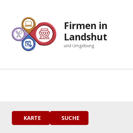
Z
u
m
Firmen in
I
n
Landshut
h
und Umgebung
a
l
t
s
p
r
i
n
g
e
n
KARTE
SUCHE