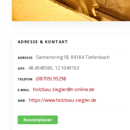
ADRESSE & KONTAKT
Siemensring18, 84184 Tiefenbach
ADRESSE
48.4948586, 12.1049163
GPS
(08709) 95298
TELEFON
holzbau-ziegler@t-online.de
E-MAIL
https://www.holzbau-ziegler.de
WEB
Routenplaner