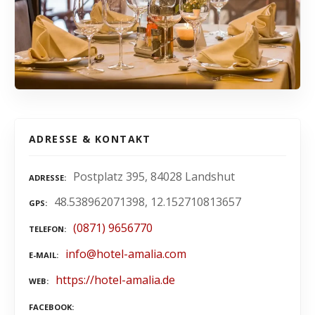
ADRESSE & KONTAKT
Postplatz 395, 84028 Landshut
ADRESSE
48.538962071398, 12.152710813657
GPS
(0871) 9656770
TELEFON
info@hotel-amalia.com
E-MAIL
https://hotel-amalia.de
WEB
FACEBOOK