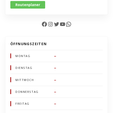
Routenplaner
Facebook
Instagram
Twitter
YouTube
WhatsApp
ÖFFNUNGSZEITEN
–
MONTAG
–
DIENSTAG
–
MITTWOCH
–
DONNERSTAG
–
FREITAG