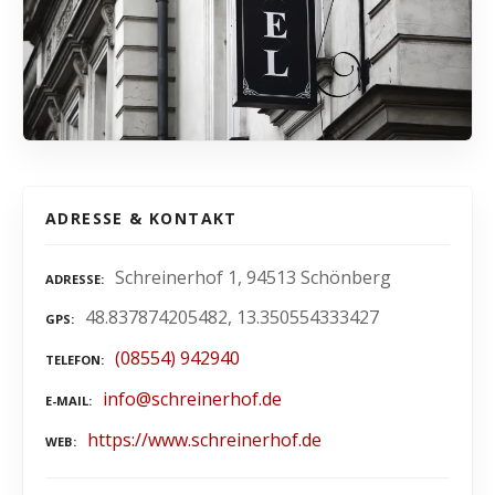
ADRESSE & KONTAKT
Schreinerhof 1, 94513 Schönberg
ADRESSE
48.837874205482, 13.350554333427
GPS
(08554) 942940
TELEFON
info@schreinerhof.de
E-MAIL
https://www.schreinerhof.de
WEB