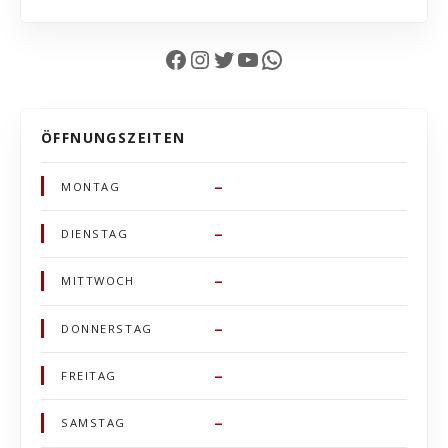
Facebook
Instagram
Twitter
YouTube
WhatsApp
ÖFFNUNGSZEITEN
–
MONTAG
–
DIENSTAG
–
MITTWOCH
–
DONNERSTAG
–
FREITAG
–
SAMSTAG