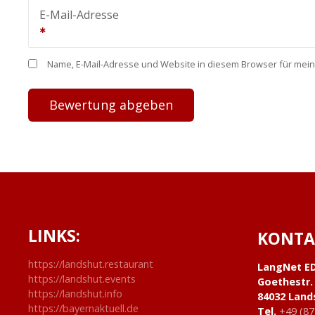
E-Mail-Adresse
Name, E-Mail-Adresse und Website in diesem Browser für mei
LINKS:
KONTA
https://landshut.restaurant
LangNet E
https://landshut.events
Goethestr.
https://landshut.info
84032 Land
https://bayernaktuell.de
Tel.
+49 (87