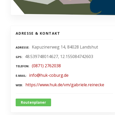
ADRESSE & KONTAKT
Kapuzinerweg 14, 84028 Landshut
ADRESSE
48.539748014627, 12.155084742603
GPS
(0871) 2762038
TELEFON
info@huk-coburg.de
E-MAIL
https://www.huk.de/vm/gabriele.reinecke
WEB
Routenplaner