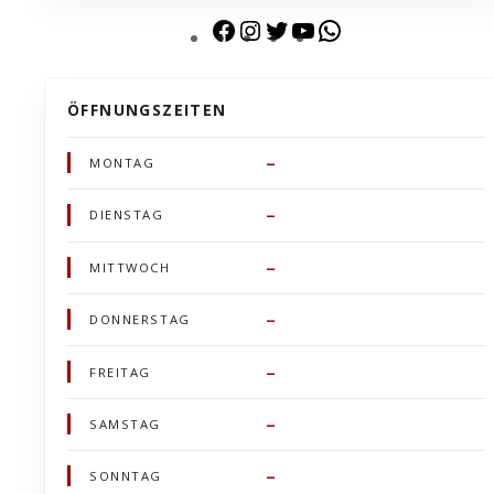
ÖFFNUNGSZEITEN
–
MONTAG
–
DIENSTAG
–
MITTWOCH
–
DONNERSTAG
–
FREITAG
–
SAMSTAG
–
SONNTAG