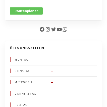
Routenplaner
Facebook
Instagram
Twitter
YouTube
WhatsApp
ÖFFNUNGSZEITEN
–
MONTAG
–
DIENSTAG
–
MITTWOCH
–
DONNERSTAG
–
FREITAG