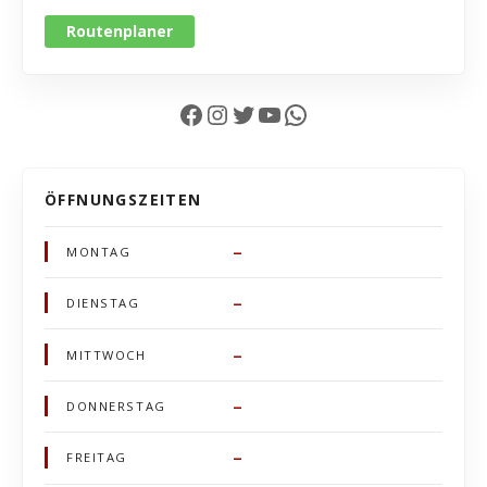
Routenplaner
Facebook
Instagram
Twitter
YouTube
WhatsApp
ÖFFNUNGSZEITEN
–
MONTAG
–
DIENSTAG
–
MITTWOCH
–
DONNERSTAG
–
FREITAG