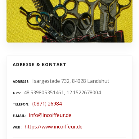
ADRESSE & KONTAKT
Isargestade 732, 84028 Landshut
ADRESSE
48.539805351461, 12.1522678004
GPS
(0871) 26984
TELEFON
info@incoiffeur.de
E-MAIL
https://www.incoiffeur.de
WEB