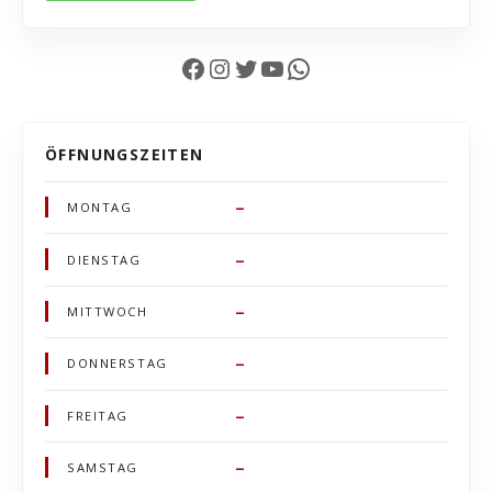
Facebook
Instagram
Twitter
YouTube
WhatsApp
ÖFFNUNGSZEITEN
–
MONTAG
–
DIENSTAG
–
MITTWOCH
–
DONNERSTAG
–
FREITAG
–
SAMSTAG