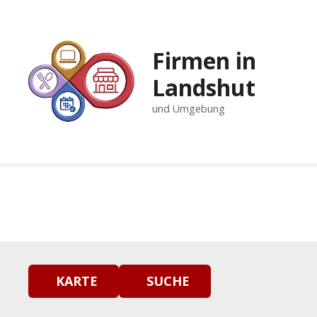
Z
u
m
Firmen in
I
n
Landshut
h
und Umgebung
a
l
t
s
p
r
i
n
g
e
n
KARTE
SUCHE