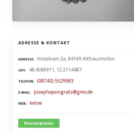
ADRESSE & KONTAKT
Hotelkam 2a, 84169 Altfraunhofen
ADRESSE
48.4586911, 12.2114487
GPS
(08743) 5529983
TELEFON
josephapongratz@gmx.de
E-MAIL
keine
WEB
Routenplaner