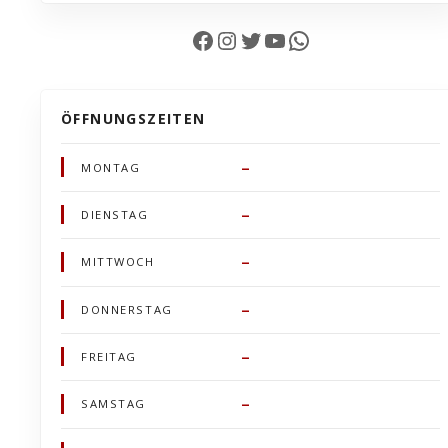
Facebook
Instagram
Twitter
YouTube
WhatsApp
ÖFFNUNGSZEITEN
–
MONTAG
–
DIENSTAG
–
MITTWOCH
–
DONNERSTAG
–
FREITAG
–
SAMSTAG