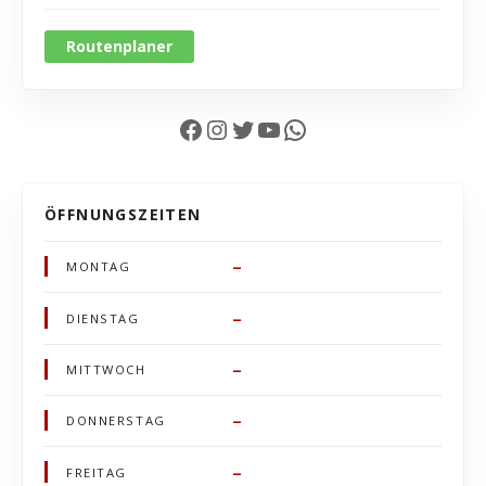
Routenplaner
Facebook
Instagram
Twitter
YouTube
WhatsApp
ÖFFNUNGSZEITEN
–
MONTAG
–
DIENSTAG
–
MITTWOCH
–
DONNERSTAG
–
FREITAG