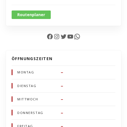
Routenplaner
Facebook
Instagram
Twitter
YouTube
WhatsApp
ÖFFNUNGSZEITEN
–
MONTAG
–
DIENSTAG
–
MITTWOCH
–
DONNERSTAG
–
FREITAG