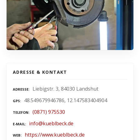
ADRESSE & KONTAKT
Liebigstr. 3, 84030 Landshut
ADRESSE
48.549679946786, 12.147583404904
GPS
(0871) 975530
TELEFON
info@kueblbeck.de
E-MAIL
https://www.kueblbeck.de
WEB